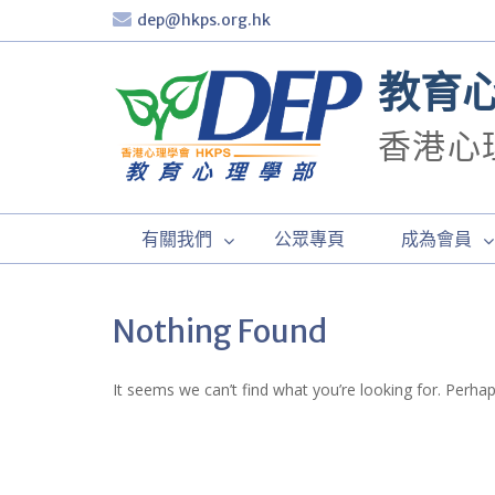
Skip
dep@hkps.org.hk
to
content
教育
香港心
有關我們
公眾專頁
成為會員
Nothing Found
It seems we can’t find what you’re looking for. Perha