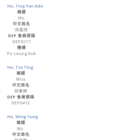
Ho, Ting Yan Ada
稱謂
Ms.
中文姓名
何庭欣
DEP 會員號碼
DEP0217
機構
Po Leung Kuk
Ho, Tsz Ting
稱謂
Miss
中文姓名
何紫婷
DEP 會員號碼
DEP0415
Ho, Wing Yung
稱謂
Ms.
中文姓名