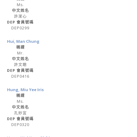
Ms.
中文姓名
許潔心
DEP 會員號碼
DEP0299
Hui, Man Chung
稱謂
Mr.
中文姓名
許文聰
DEP 會員號碼
DEP0416
Hung, Miu Yee Iris
稱謂
Ms.
中文姓名
孔妙宜
DEP 會員號碼
DEP0320