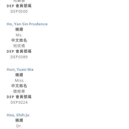
何穎蓉
DEP 會員號碼
DEP0500
Ho, Yan Sin Prudence
稱謂
Ms.
中文姓名
何欣倩
DEP 會員號碼
DEP0389
Hon, Yuen Wa
稱謂
Miss
中文姓名
韓婉華
DEP 會員號碼
DEP0224
Hsu, Shih Ju
稱謂
Dr.