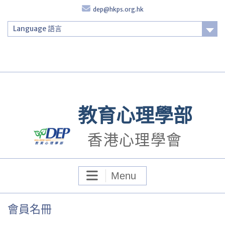
Skip
dep@hkps.org.hk
to
content
Language 語言
Login
教育心理學部
香港心理學會
Menu
會員名冊