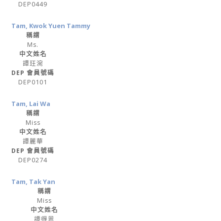
DEP0449
Tam, Kwok Yuen Tammy
稱謂
Ms.
中文姓名
譚玨涴
DEP 會員號碼
DEP0101
Tam, Lai Wa
稱謂
Miss
中文姓名
譚麗華
DEP 會員號碼
DEP0274
Tam, Tak Yan
稱謂
Miss
中文姓名
譚得恩